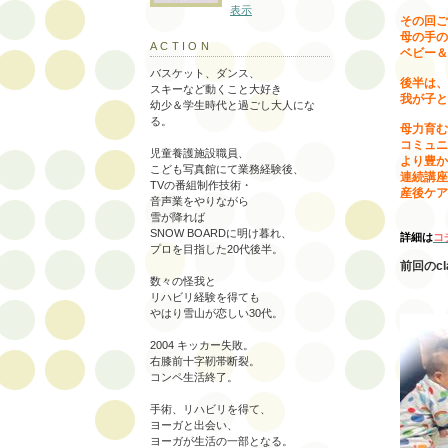
表示
その回ご
母の手の
ACTION
ベビー＆
バスケット、ダンス、
後半は、
スキーなど動くこと大好き
我が子と
幼少＆学生時代と過ごし大人にな
る。
母力育む
コミュニ
児童養護施設職員、
より豊か
こども写真館にて業務経験後、
連続講座
TVの番組制作技術・
産後ケア
音声業をやりながら
雪が降れば
SNOW BOARDに明け暮れ、
詳細は
コ
プロを目指した20代後半。
前回のc
数々の怪我と
リハビリ経験を得ても
やはり雪山が恋しい30代。
2004 キッカー失敗。
右膝前十字靭帯断裂。
コンペ生活終了。
手術、リハビリを得て、
ヨーガと出会い、
ヨーガが生活の一部となる。