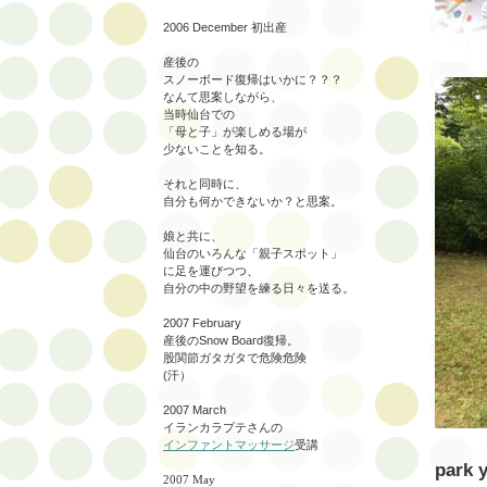
2006 December 初出産
産後の
スノーボード復帰はいかに？？？
なんて思案しながら、
当時仙台での
「母と子」が楽しめる場が
少ないことを知る。
それと同時に、
自分も何かできないか？と思案。
娘と共に、
仙台のいろんな「親子スポット」
に足を運びつつ、
自分の中の野望を練る日々を送る。
2007 February
産後のSnow Board復帰。
股関節ガタガタで危険危険
(汗）
2007 March
イランカラプテさんの
インファントマッサージ
受講
park 
2007 May