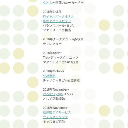
タピ大
〜季節のヨーガ〜担当
2018年1~3月
ロイヤルパークホテル
冬のアクティビティ
バランスボール×ヨガ、
ファミリーヨガ担当
2018年ナースアウトinみやぎ
ディレクター
2018年April〜
T'sレディースクリニック
マタニティヨガclass担当
2018年October
YAM東北
チァリティヨガin仙台開催
2018年November~
Peaceful yoga
メンバー
として活動開始
2018年
November~
放課後デイサービス
ウェルネルリンク
キッズヨガ担当