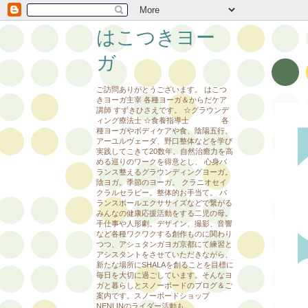
はこつきヨー
ガ
ご訪問ありがとうございます。 はこつ
きヨーガ主宰 各種ヨーガ＆からだケア
講師 すずきひさえです。 ☆グラウンデ
ィング療法士 ☆食養指導士 各
種ヨーガやボディケアや食、陰陽五行、
アーユルヴェーダ、野口整体などを学び
実践してこきて20数年。自然治癒力を高
める巡りのワークを得意とし、 心身バ
ランス整えるグラウンディングヨーガ。
陰ヨガ。季節のヨーガ。 クラニオセイ
クラルセラピー。整体的お手当て。 バ
ランスボールエクササイズなどで繋がる
みんなの健康応援活動をする二児の母。
手仕事や人形劇。デザイン、撮影、音響
など各種ワクワクする創作ものに関わり
つつ、アシュタンガヨガ京都にて練習と
アシスタントをさせていただきながら、
新たな場所にSHALAを創ることを目標に
毎日を大切に過ごしています。そんなヨ
ガと暮らしとスノーボードのブログ＆ご
案内です。スノーボードショップ
NENLINのライダー活動も。