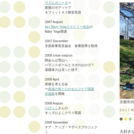
マドレボニータ
☆
産後のボディケア
＆フィットネス教室受講
2007 August
Itsy Bisty Yogaスマイリー先生
の
Baby Yoga受講
2007 December
全国食養普及協会 食養指導士取得
2008 snow seazon
隙あらば雪山へ・・・。
バランスボールとヨガのおかげ？
基礎体力は戻った様子。
2008 April
産後を考える会
〜
産後の体と心のセルフケア講座
＠福島
を開催
京都市内
2008 August
べびっく
さんの
2017
キッズひよこクラス受講
2008 November
チア・アップ・マザースプロジェク
大好き
ト