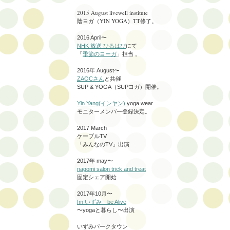
2015 August livewell institute
陰ヨガ（YIN YOGA）TT修了。
2016 April〜
NHK 放送 ひるはぴ
にて
「
季節のヨーガ
」担当 。
2016年 August〜
ZAOCさん
と共催
SUP & YOGA（SUPヨガ）開催。
Yin Yang(インヤン)
yoga wear
モニターメンバー登録決定。
2017 March
ケーブルTV
「みんなのTV」出演
2017年 may〜
nagomi salon trick and treat
固定シェア開始
2017年10月〜
fm いずみ be Alive
〜yogaと暮らし〜出演
いずみパークタウン