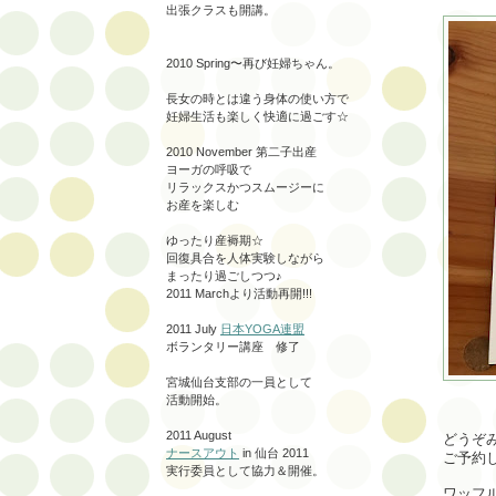
出張クラスも開講。
2010 Spring〜再び妊婦ちゃん。
長女の時とは違う身体の使い方で
妊婦生活も楽しく快適に過ごす☆
2010 November 第二子出産
ヨーガの呼吸で
リラックスかつスムージーに
お産を楽しむ
ゆったり産褥期☆
回復具合を人体実験しながら
まったり過ごしつつ♪
2011 Marchより活動再開!!!
2011 July
日本YOGA連盟
ボランタリー講座 修了
宮城仙台支部の一員として
活動開始。
2011 August
どうぞ
ナースアウト
in 仙台 2011
ご予約
実行委員として協力＆開催。
ワッフ