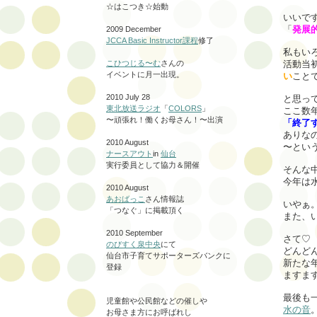
☆はこつき☆始動
いいで
「
発展
2009 December
JCCA Basic Instructor課程
修了
私もい
活動当
こひつじる〜む
さんの
イベントに月一出現。
い
こと
2010 July 28
と思っ
東北放送ラジオ
「
COLORS
」
ここ数
〜頑張れ！働くお母さん！〜出演
「終了
ありな
2010 August
〜とい
ナースアウト
in
仙台
実行委員として協力＆開催
そんな
今年は
2010 August
あおばっこ
さん情報誌
いやぁ
「つなぐ」に掲載頂く
また、
2010 September
さて♡
のびすく泉中央
にて
どんど
仙台市子育てサポーターズバンクに
新たな
登録
ますます
最後も
児童館や公民館などの催しや
水の音
お母さま方にお呼ばれし