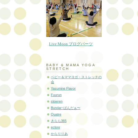
Live Moon ブログパーツ
BABY & MAMA YOGA
STRETCH
ベビー＆ママヨガ・ストレッチの
会
Yasumine Flavor
Fuurun
slowren
Bundar~ばんだぁ〜
Quatre
きらら365
eclore
からりりあ