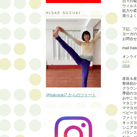
日々の緊
ウィルス
筋力や柔
HISAE SUZUKI
巡りよく
下記、ワ
ヨーガの
お問合せ
mail ha
オンライ
↓↓↓↓
click
産前＆産
整体的か
グラウン
季節のヨ
@hakotuki7 からのツイート
おやこヨ
マタニテ
ママヨガ
ベビーヨ
ファミリ
キッズヨ
シニアヨ
バランス