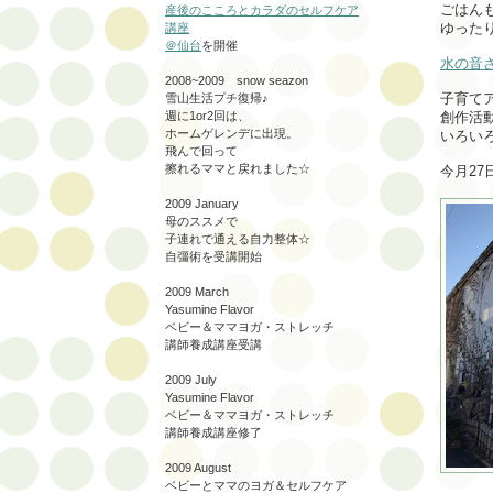
ごはん
産後のこころとカラダのセルフケア
ゆった
講座
＠仙台
を開催
水の音
2008~2009 snow seazon
子育て
雪山生活プチ復帰♪
創作活
週に1or2回は、
ホームゲレンデに出現。
いろい
飛んで回って
擦れるママと戻れました☆
今月2
2009 January
母のススメで
子連れで通える自力整体☆
自彊術を受講開始
2009 March
Yasumine Flavor
ベビー＆ママヨガ・ストレッチ
講師養成講座受講
2009 July
Yasumine Flavor
ベビー＆ママヨガ・ストレッチ
講師養成講座修了
2009 August
ベビーとママのヨガ＆セルフケア