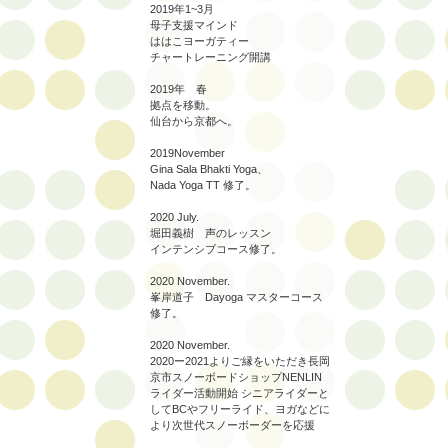
2019年1~3月
母子支援マインド
ははこヨーガティー
チャートレーニング開講
2019年 春
拠点を移動。
仙台から京都へ。
2019November
Gina Sala Bhakti Yoga、
Nada Yoga TT 修了。
2020 July.
堀田義樹 声のレッスン
インテンシブコース修了。
2020 November.
峯岸道子 Dayoga マスターコース
修了。
2020 November.
2020ー2021よりご縁をいただき長岡
京市スノーボードショップNENLIN
ライダー活動開始 シニアライダーと
してBCやフリーライド、ヨガなどに
より次世代スノーボーダーを応援