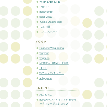
WITH BABY LIFE
ぴかぶぅ
honeysmile
soleil yoga
Yukiko Ogawa blog
らぁぶ樹
ころころハート
YOGA
Peaceful Yoga sendai
yin yang
yogacco
NPO法人日本YOGA連盟
TIEDE
指ヨガ パンチャクラ
salliy yoga
FRIENZ
わこねっこ
nat*ty~ハンドメイドアクセサリ
ー＆コサージュショップ