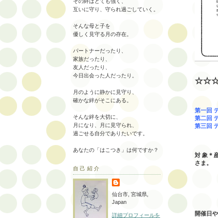
その絆はとても強く、
互いに守り、守られ過ごしていく。
そんな母と子を
優しく見守る月の存在。
パートナーだったり、
家族だったり、
友人だったり、
今日出会った人だったり。
☆☆
月のように静かに見守り、
確かな絆がそこにある。
第一回
そんな絆を大切に、
第二回 
月になり、月に見守られ、
第三回 
過ごせる自分でありたいです。
マイ
あなたの「はこつき」は何ですか？
対 象＊
さま。
自己紹介
受講料
（オ
仙台市, 宮城県,
Japan
開催日や
詳細プロフィールを