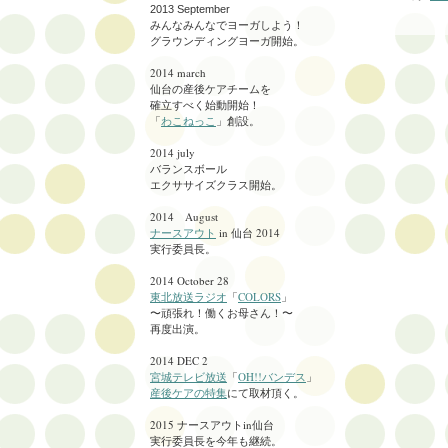
2013 September
みんなみんなでヨーガしよう！
グラウンディングヨーガ開始。
2014 march
仙台の産後ケアチームを
確立すべく始動開始！
「
わこねっこ
」創設。
2014 july
バランスボール
エクササイズクラス
開始。
2014 August
ナースアウト
in 仙台 2014
実行委員長。
2014 October 28
東北放送ラジオ
「
COLORS
」
〜頑張れ！働くお母さん！〜
再度出演。
2014 DEC 2
宮城テレビ放送
「
OH!!バンデス
」
産後ケアの特集
にて取材頂く。
2015 ナースアウトin仙台
実行委員長を
今年も継続。