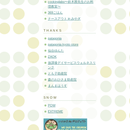
cookinglabo〜鈴木茜先生のお料
理教室〜
369ごはん
ナースアウト in みやぎ
THANKS
patagonia
patagonia kyoto store
仙台ゆんた
ZAOK
放課後デイサービスウェルネスリ
ンク
とも子助産院
森のおひさま助産院
まんまはうす
SNOW
POW
EXTREME