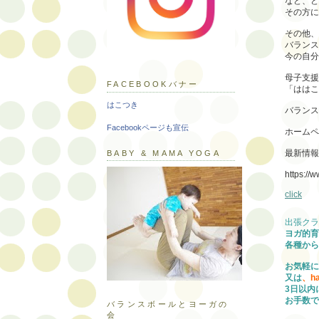
など、ど
その方に
その他、
バランス
今の自分
母子支援
FACEBOOKバナー
「ははこ
はこつき
バランス
Facebookページも宣伝
ホームペ
最新情報
BABY & MAMA YOGA
https://
click
出張クラ
ヨガ的育
各種から
お気軽に
又は
、ha
3日以内
お手数で
バランスボールとヨーガの
会