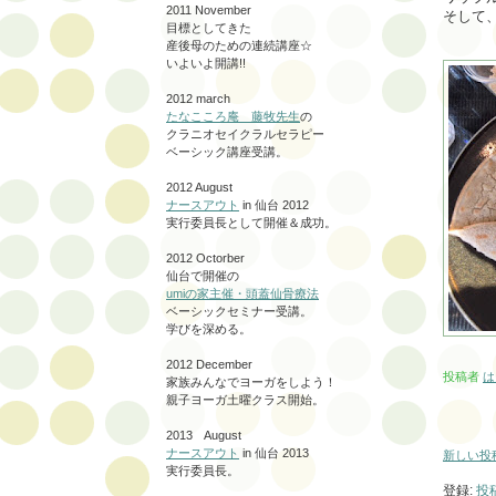
2011 November
そして
目標としてきた
産後母のための連続講座☆
いよいよ開講!!
2012 march
たなこころ庵 藤牧先生
の
クラニオセイクラルセラピー
ベーシック講座受講。
2012 August
ナースアウト
in 仙台 2012
実行委員長として開催＆成功。
2012 Octorber
仙台で開催の
umiの家主催・頭蓋仙骨療法
ベーシックセミナー受講。
学びを深める。
2012 December
投稿者
は
家族みんなでヨーガをしよう！
親子ヨーガ土曜クラス開始。
2013 August
ナースアウト
in 仙台 2013
新しい投
実行委員長。
登録:
投稿